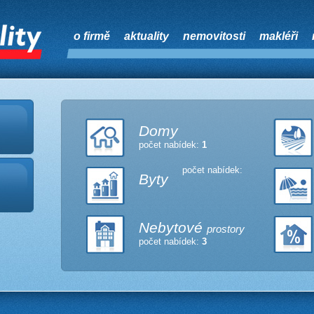
o firmě
aktuality
nemovitosti
makléři
Domy
počet nabídek:
1
počet nabídek:
Byty
Nebytové
prostory
počet nabídek:
3