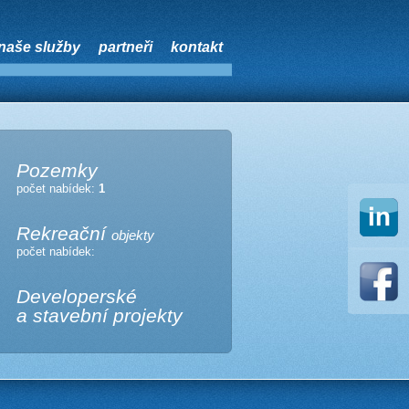
naše služby
partneři
kontakt
Pozemky
počet nabídek:
1
Rekreační
objekty
počet nabídek:
Developerské
a stavební projekty