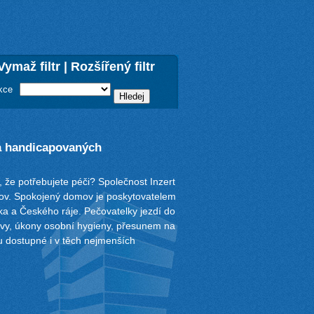
Vymaž filtr
|
Rozšířený filtr
kce
 a handicapovaných
, že potřebujete péči? Společnost Inzert
ov. Spokojený domov je poskytovatelem
a a Českého ráje. Pečovatelky jezdí do
vy, úkony osobní hygieny, přesunem na
u dostupné i v těch nejmenších