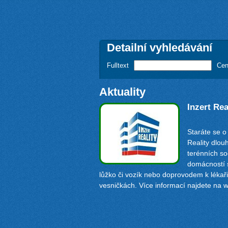
Detailní vyhledávání
Fulltext
Cen
Aktuality
Inzert Re
Staráte se o
Reality dlo
terénních so
domácností 
lůžko či vozík nebo doprovodem k lékař
vesničkách. Více informací najdete na
w