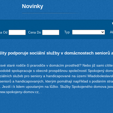
Novinky
Typ
A
a Od
Cena Do
ality podporuje sociální služby v domácnostech seniorů
 své staré rodiče či prarodiče v domácím prostředí? Nebo již sami cítíte
uhodobě spolupracuje s obecně prospěšnou společností Spokojený dom
ciálních služeb pro seniory a handicapované na území Mladoboleslavsk
seniorů a handicapovaných, kterým pomáhají například s podáním stra
i. Jezdí i k lidem upoutaným na lůžko. Služby Spokojeného domova jso
ww.spokojeny-domov.cz
, .