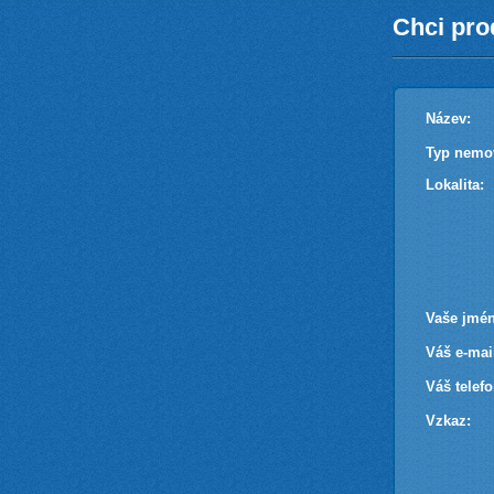
Chci pro
Název:
Typ nemov
Lokalita:
Vaše jmén
Váš e-mai
Váš telefo
Vzkaz: