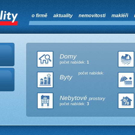
o firmě
aktuality
nemovitosti
makléři
Domy
počet nabídek:
1
počet nabídek:
Byty
Nebytové
prostory
počet nabídek:
3