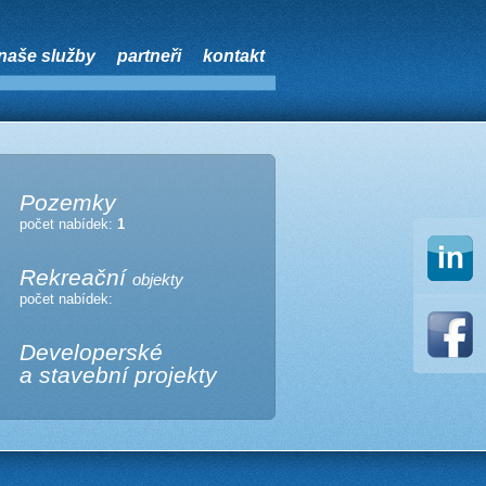
naše služby
partneři
kontakt
Pozemky
počet nabídek:
1
Rekreační
objekty
počet nabídek:
Developerské
a stavební projekty